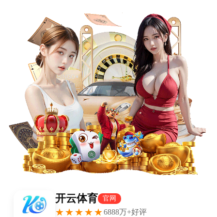
德甲
内容详情
首页
四大皆空，曼城不出意外地出了意外
xiaoqiao
2026年01月19日 09:14
255
0
水晶宫 1比0 曼城（
战报）
体坛周报全媒体特约记者 杨健
不出意外，意外还是来了。
此前在英超对垒“老鹰”，开场才20分钟便挖下天坑的曼城，硬是上
演让二追五的逆转戏码，以此为发端的英超5连胜，让蓝月的欧冠
资格似乎已经无比稳固，但上轮和副班长南安普敦互交白卷后，那
支球迷熟悉的低效、平庸甚至混沌的球队，似乎又回来了。