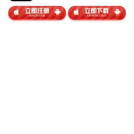
去年，曼城固然也在足总杯决赛成就了滕哈赫的留任，但英超KPI
在手，球迷只当意外，但如今，“输麻了”的瓜帅，赛后发布会还是
一如既往地没新意：“亨德森留在场上是不是命运使然？我不知道，