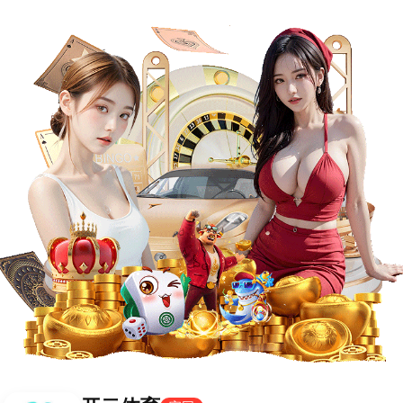
意甲
法甲
德甲
西甲
欧冠
最近更新
开云在线-【观察】皇马赢球了，然后呢？“最后一班岗”真不好站
06-07
kaiyun-足球报：09国脚转会遇阻半年，梳理全运会资格认定势在必行
06-07
开云娱乐-裁判报告：詹姆斯进攻犯规遭漏判 巴恩斯成受害者
06-07
开云-火湖大战死磕内线？詹杜对决外，艾顿成X因素
06-07
开云在线-格列兹曼：不知道自己算不算马竞传奇，但科克和西蒙尼肯定是
06-07
开云娱乐-离谱！巴萨主帅逼拉什福德加盟阿森纳，3000 万买断变 1300 万卖
06-07
开云APP-野兽内线再成球队功臣 快艇板凳匪帮令全联盟胆寒
06-06